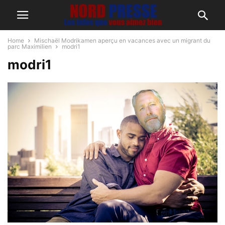
Home
Mischaël Modrikamen aperçu en vacances avec un migrant du
parc Maximilien
modri1
modri1