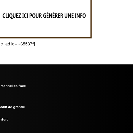
he_ad id= »65537″]
rsonnelles face
onflit de grande
nfort