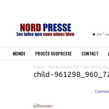
C
27.5
CH
MONDE
PROCÈS SUDPRESSE
CONTACT
Accueil
child-961298_960_720
child-961298_960_
child-961298_960_7
Comment