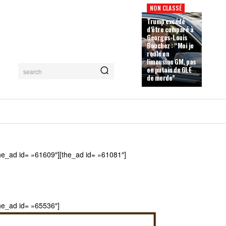
NON CLASSÉ
Trump excédé
d’être comparé à
Georges-Louis
Bouchez : “Moi je
roule en
limousine GM, pas
en putain de GLE
search
de merde”
he_ad id= »61609″][the_ad id= »61081″]
he_ad id= »65536″]