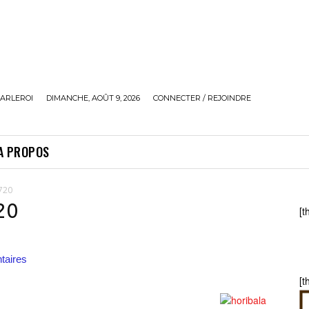
ARLEROI
DIMANCHE, AOÛT 9, 2026
CONNECTER / REJOINDRE
A PROPOS
720
20
[t
aires
[t