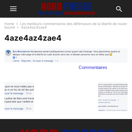
Home
Les meilleurs commentaires des défenseurs de la liberté de rouler
bourré
4aze4az4zae4
4aze4az4zae4
Commentaires