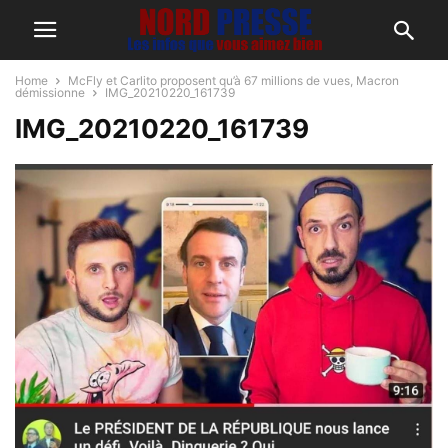
Home
McFly et Carlito proposent qu’à 67 millions de vues, Macron
démissionne
IMG_20210220_161739
IMG_20210220_161739