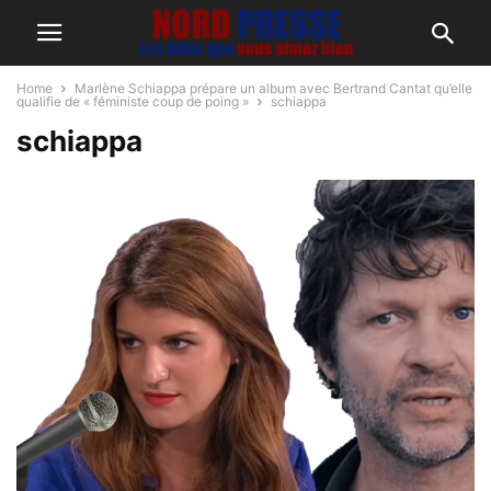
Home
Marlène Schiappa prépare un album avec Bertrand Cantat qu’elle
qualifie de « féministe coup de poing »
schiappa
schiappa