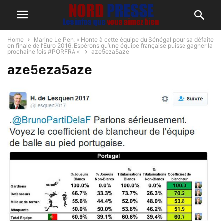
Home
Marine Le Pen: « Honte à cette équipe du Sénégal pour sa défaite
en finale de l’Euro 2016. Espérons qu’une équipe française puisse gagner la
prochaine fois #PORFRA «
aze5eza5aze
aze5eza5aze