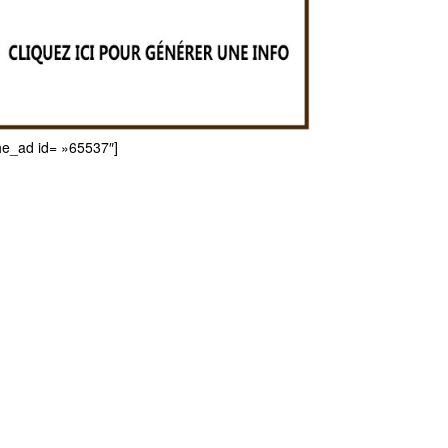
he_ad id= »65537″]