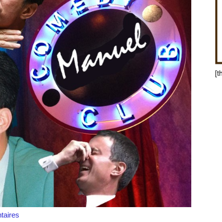
[t
aires