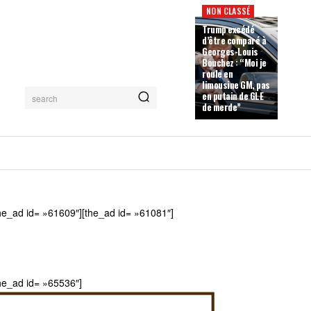
NON CLASSÉ
Trump excédé
d’être comparé à
Georges-Louis
Bouchez : “Moi je
roule en
limousine GM, pas
en putain de GLE
search
de merde”
he_ad id= »61609″][the_ad id= »61081″]
he_ad id= »65536″]