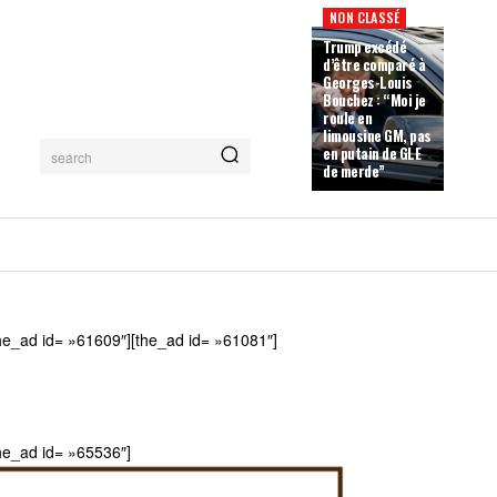
NON CLASSÉ
Trump excédé
d’être comparé à
Georges-Louis
Bouchez : “Moi je
roule en
limousine GM, pas
en putain de GLE
search
de merde”
he_ad id= »61609″][the_ad id= »61081″]
he_ad id= »65536″]