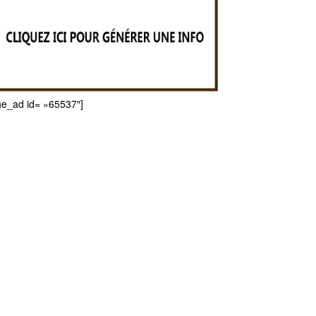
he_ad id= »65537″]