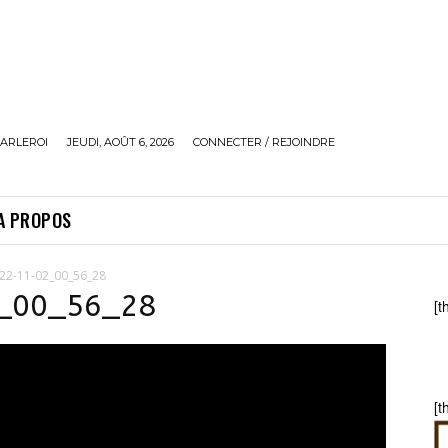
ARLEROI
JEUDI, AOÛT 6, 2026
CONNECTER / REJOINDRE
A PROPOS
22-11-02_00_56_28
2_00_56_28
[t
[t