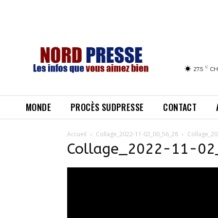
C
27.5
CH
MONDE
PROCÈS SUDPRESSE
CONTACT
Accueil
Collage_2022-11-02_00_56_28
Collage_20
Collage_2022-11-0