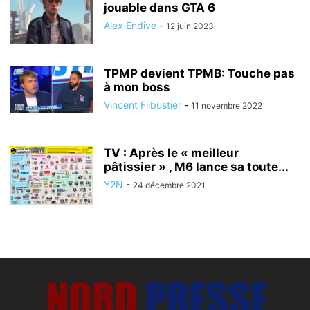
jouable dans GTA 6
Alex Endive
-
12 juin 2023
TPMP devient TPMB: Touche pas
à mon boss
Vincent Flibustier
-
11 novembre 2022
TV : Après le « meilleur
pâtissier » , M6 lance sa toute...
Y2N
-
24 décembre 2021