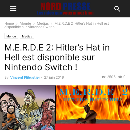
Home
Monde
Medias
M.E.R.D.E 2: Hitler’s Hat in Hell est
disponible sur Nintendo Switch !
Monde
Medias
M.E.R.D.E 2: Hitler’s Hat in
Hell est disponible sur
Nintendo Switch !
2506
0
By
Vincent Flibustier
-
27 juin 2019