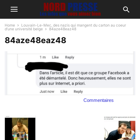
Home
Louvain-Le-Mec, des nazis qui mangent du carton au coeur
d’une université belge
84aze48eaz48
84aze48eaz48
Commentaires