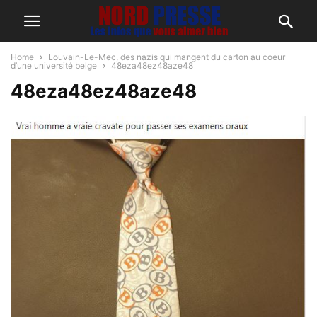
Home
Louvain-Le-Mec, des nazis qui mangent du carton au coeur
d’une université belge
48eza48ez48aze48
48eza48ez48aze48