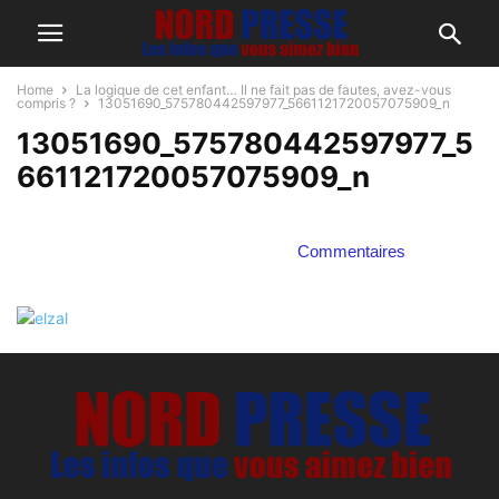
Home
La logique de cet enfant… Il ne fait pas de fautes, avez-vous
compris ?
13051690_575780442597977_5661121720057075909_n
13051690_575780442597977_5
661121720057075909_n
Commentaires