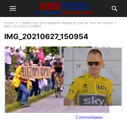
Home
L’Italien Opi-Omi remporte l’étape du jour du Tour de France
IMG_20210627_150954
IMG_20210627_150954
Commentaires