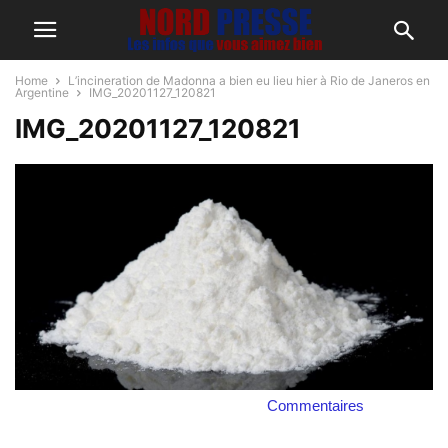
Home
L’incineration de Madonna a bien eu lieu hier à Rio de Janeros en
Argentine
IMG_20201127_120821
IMG_20201127_120821
Commentaires