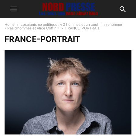
Home
Lesbianisme politique : « 3 hommes et un couffin » renommé
« Pas d’hommes et Alice Coffin »
FRANCE-PORTRAIT
FRANCE-PORTRAIT