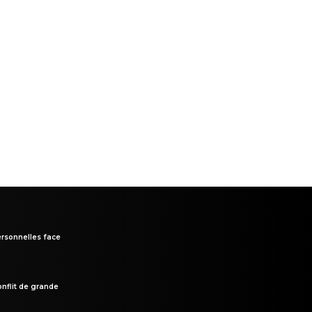
rsonnelles face
onflit de grande