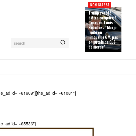
NON CLASSÉ
Trump excédé
d’être comparé à
Georges-Louis
Bouchez : “Moi je
roule en
limousine GM, pas
en putain de GLE
search
de merde”
he_ad id= »61609″][the_ad id= »61081″]
he_ad id= »65536″]