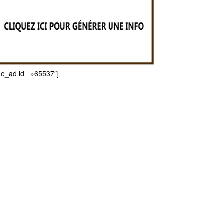
he_ad id= »65537″]