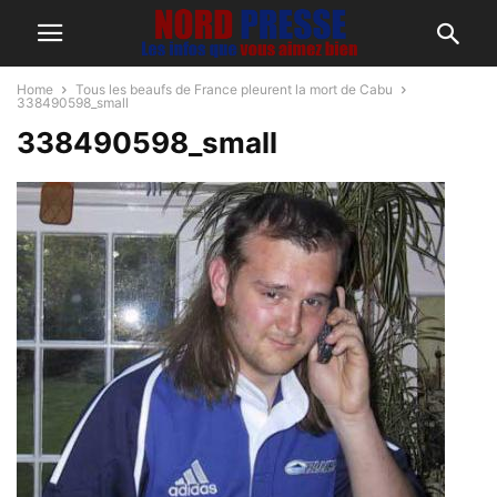
Home
Tous les beaufs de France pleurent la mort de Cabu
338490598_small
338490598_small