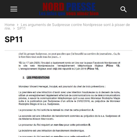
Home
Les arguments de Sudpresse contre Nordpresse sont à pisser de
rire.
SP11
SP11