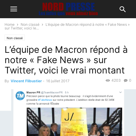
Home
Non classé
L’équipe de Macron répond à notre « Fake News »
sur Twitter, voici le...
Non classé
L’équipe de Macron répond à
notre « Fake News » sur
Twitter, voici le vrai montant
4203
0
By
Vincent Flibustier
-
16 juillet 2017