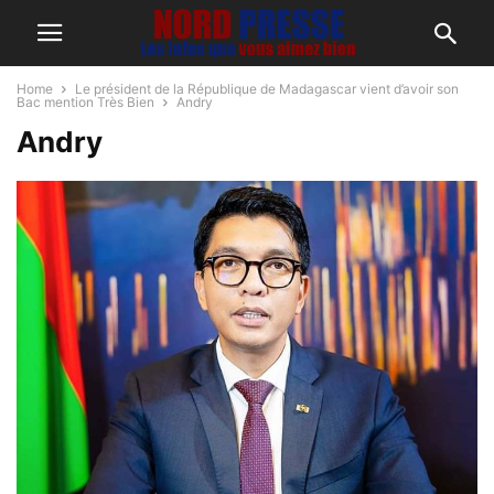
Home
Le président de la République de Madagascar vient d’avoir son
Bac mention Très Bien
Andry
Andry