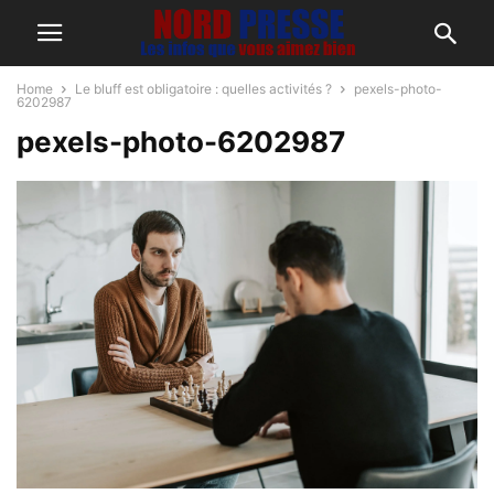
Home
Le bluff est obligatoire : quelles activités ?
pexels-photo-
6202987
pexels-photo-6202987