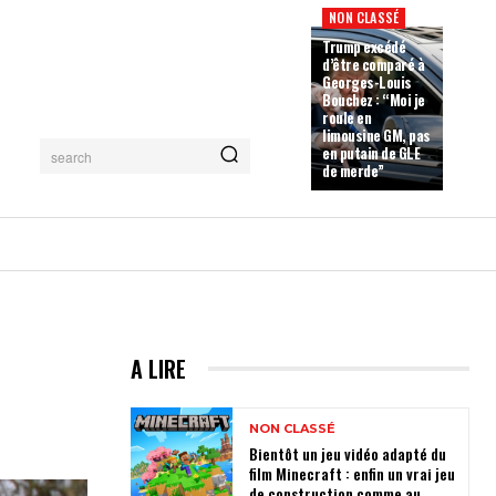
NON CLASSÉ
Trump excédé
d’être comparé à
Georges-Louis
Bouchez : “Moi je
roule en
limousine GM, pas
en putain de GLE
search
de merde”
A LIRE
NON CLASSÉ
Bientôt un jeu vidéo adapté du
film Minecraft : enfin un vrai jeu
de construction comme au