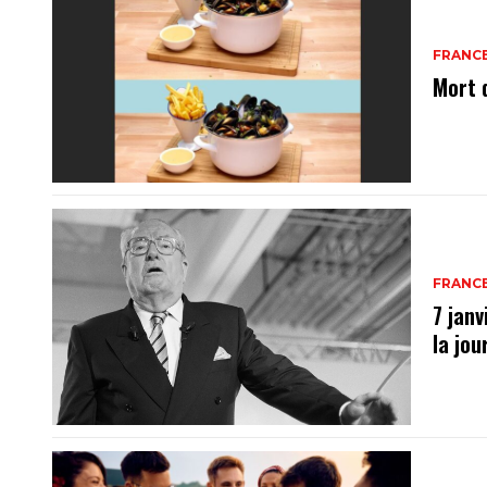
FRANC
Mort 
FRANC
7 janv
la jo