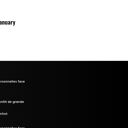
January
rsonnelles face
onflit de grande
nfort