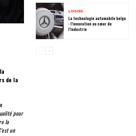
LOISIRS
La technologie automobile belge
: l’innovation au cœur de
l’industrie
n
la
s de la
te
tualité pour
re la
C’est un