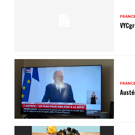
FRANC
VYCgr
FRANC
Austé