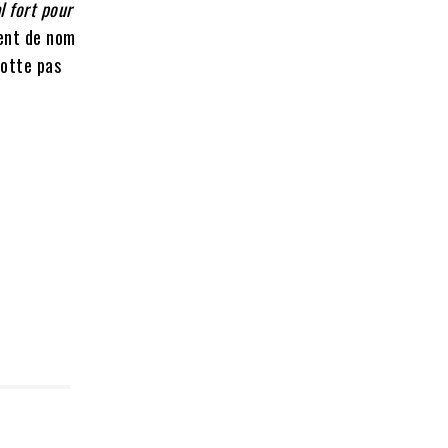
l fort pour
ent de nom
botte pas