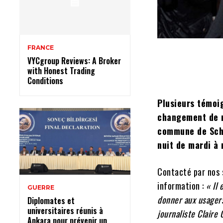
FRANCE
VYCgroup Reviews: A Broker
with Honest Trading
Conditions
Plusieurs témoig
changement de no
commune de Scha
nuit de mardi à 
Contacté par nos s
information :
« Il 
GUERRE
donner aux usagers
Diplomates et
universitaires réunis à
journaliste Claire 
Ankara pour prévenir un