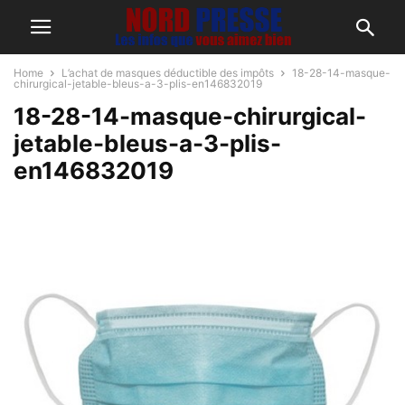
Home
L’achat de masques déductible des impôts
18-28-14-masque-
chirurgical-jetable-bleus-a-3-plis-en146832019
18-28-14-masque-chirurgical-
jetable-bleus-a-3-plis-
en146832019