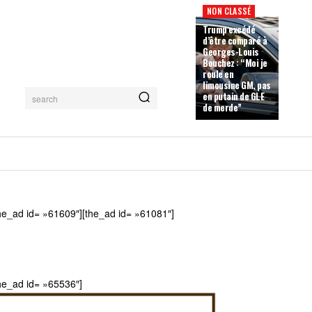
NON CLASSÉ
Trump excédé
d’être comparé à
Georges-Louis
Bouchez : “Moi je
roule en
limousine GM, pas
en putain de GLE
search
de merde”
he_ad id= »61609″][the_ad id= »61081″]
he_ad id= »65536″]