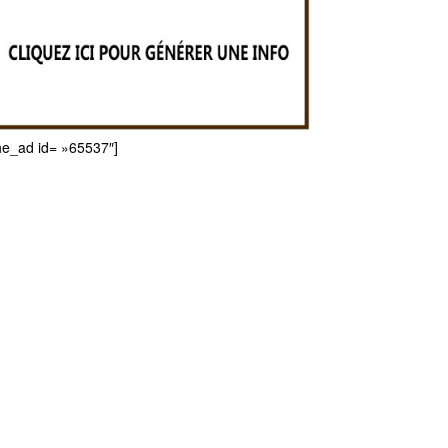
he_ad id= »65537″]