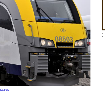
[t
aires