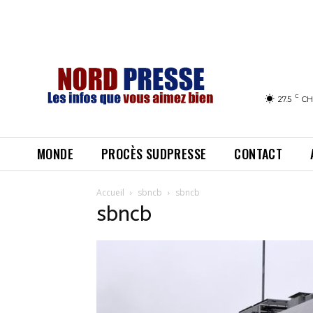
C
27.5
CH
MONDE
PROCÈS SUDPRESSE
CONTACT
Accueil
sbncb
sbncb
sbncb