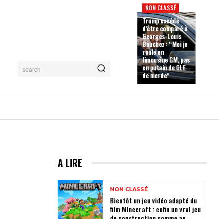
NON CLASSÉ
Trump excédé
d’être comparé à
Georges-Louis
Bouchez : “Moi je
roule en
limousine GM, pas
en putain de GLE
search
de merde”
A LIRE
NON CLASSÉ
Bientôt un jeu vidéo adapté du
film Minecraft : enfin un vrai jeu
de construction comme au