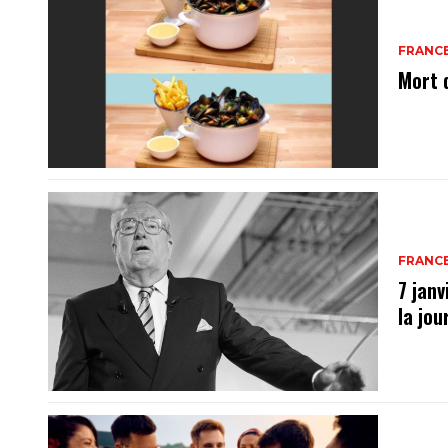
FRANC
Mort 
FRANC
7 janv
la jo