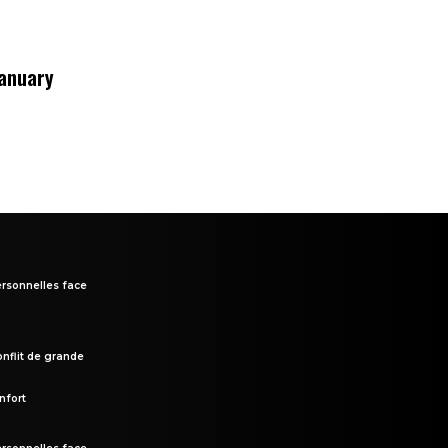
January
rsonnelles face
onflit de grande
nfort