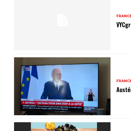
FRANC
VYCgr
FRANC
Austé