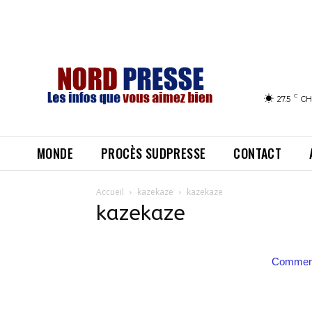
C
27.5
CH
MONDE
PROCÈS SUDPRESSE
CONTACT
Accueil
kazekaze
kazekaze
kazekaze
Comment