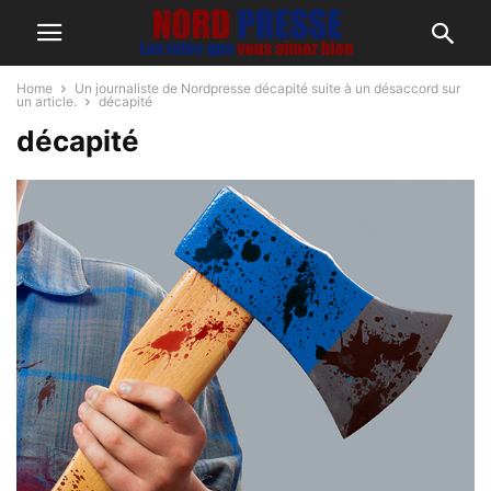
Home
Un journaliste de Nordpresse décapité suite à un désaccord sur
un article.
décapité
décapité