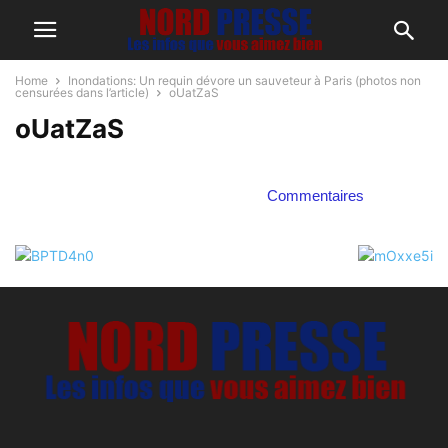
Home
Inondations: Un requin dévore un sauveteur à Paris (photos non
censurées dans l’article)
oUatZaS
oUatZaS
Commentaires