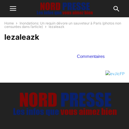
Home
Inondations: Un requin dévore un sauveteur à Paris (photos non
censurées dans l’article)
lezaleazk
lezaleazk
Commentaires