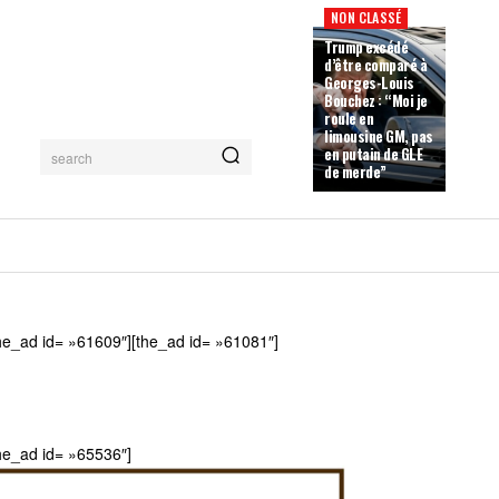
NON CLASSÉ
Trump excédé
d’être comparé à
Georges-Louis
Bouchez : “Moi je
roule en
limousine GM, pas
en putain de GLE
search
de merde”
he_ad id= »61609″][the_ad id= »61081″]
he_ad id= »65536″]