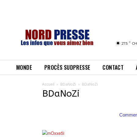
C
27.5
CH
MONDE
PROCÈS SUDPRESSE
CONTACT
Accueil
BDaNoZi
BDaNoZi
BDaNoZi
Comment