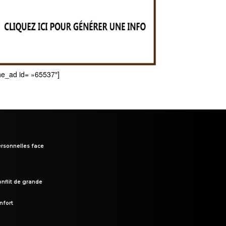
he_ad id= »65537″]
rsonnelles face
onflit de grande
nfort