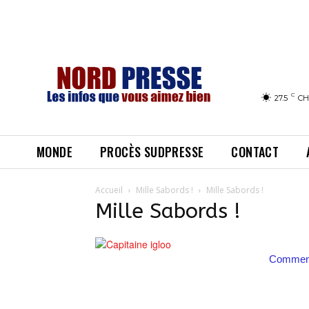
C
27.5
CH
MONDE
PROCÈS SUDPRESSE
CONTACT
Accueil
Mille Sabords !
Mille Sabords !
Mille Sabords !
Comment