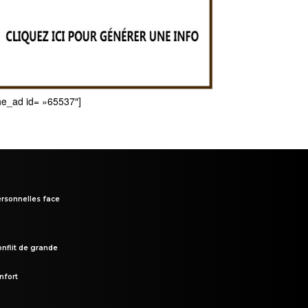
he_ad id= »65537″]
rsonnelles face
onflit de grande
nfort