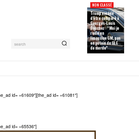
NON CLASSÉ
Trump excédé
d’être comparé à
Georges-Louis
Bouchez : “Moi je
roule en
limousine GM, pas
en putain de GLE
search
de merde”
he_ad id= »61609″][the_ad id= »61081″]
he_ad id= »65536″]