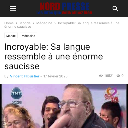
Home
Monde
Médecine
Incroyable: Sa langue ressemble à une
énorme saucisse
Monde
Médecine
Incroyable: Sa langue
ressemble à une énorme
saucisse
19521
0
By
Vincent Flibustier
-
17 février 2025