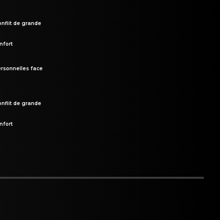
onflit de grande
nfort
rsonnelles face
onflit de grande
nfort