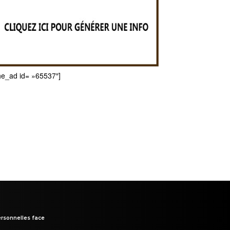
he_ad id= »65537″]
rsonnelles face