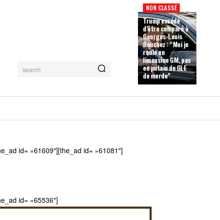
NON CLASSÉ
Trump excédé
d’être comparé à
Georges-Louis
Bouchez : “Moi je
roule en
limousine GM, pas
en putain de GLE
search
de merde”
he_ad id= »61609″][the_ad id= »61081″]
he_ad id= »65536″]