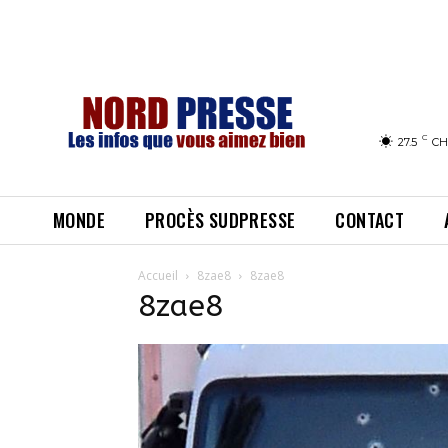
C
27.5
CH
MONDE
PROCÈS SUDPRESSE
CONTACT
Accueil
8zae8
8zae8
8zae8