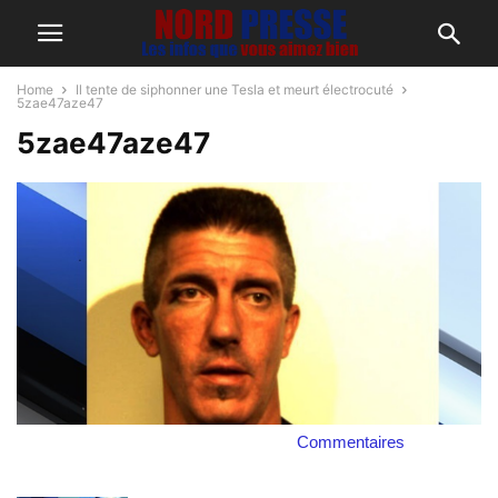
Home
Il tente de siphonner une Tesla et meurt électrocuté
5zae47aze47
5zae47aze47
Commentaires