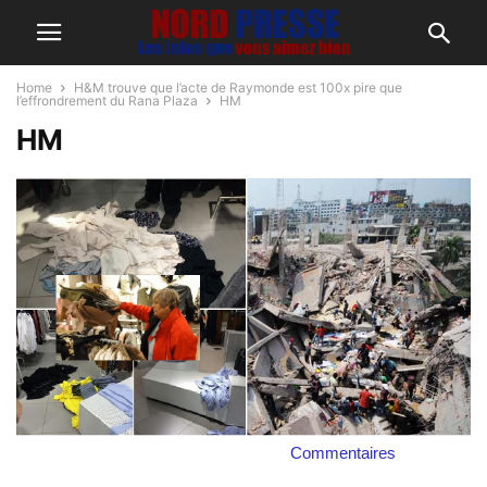
Home
H&M trouve que l’acte de Raymonde est 100x pire que
l’effrondrement du Rana Plaza
HM
HM
Commentaires