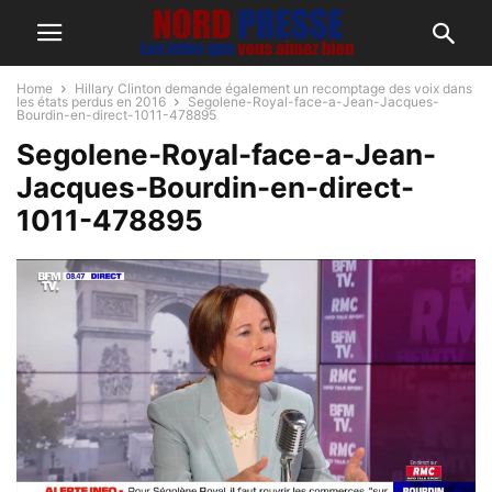
Home
Hillary Clinton demande également un recomptage des voix dans
les états perdus en 2016
Segolene-Royal-face-a-Jean-Jacques-
Bourdin-en-direct-1011-478895
Segolene-Royal-face-a-Jean-
Jacques-Bourdin-en-direct-
1011-478895