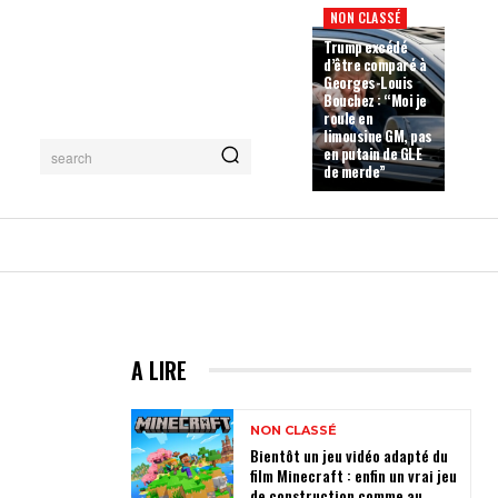
NON CLASSÉ
Trump excédé
d’être comparé à
Georges-Louis
Bouchez : “Moi je
roule en
limousine GM, pas
en putain de GLE
search
de merde”
A LIRE
NON CLASSÉ
Bientôt un jeu vidéo adapté du
film Minecraft : enfin un vrai jeu
de construction comme au