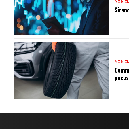
NON C
Siran
NON C
Comme
pneus