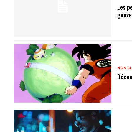
Les p
gouve
NON C
Décou