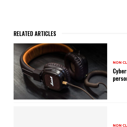
RELATED ARTICLES
NON C
Cyber
perso
NON C