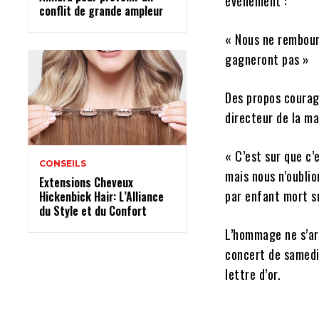
événement :
conflit de grande ampleur
« Nous ne rembours
gagneront pas »
Des propos courage
directeur de la ma
« C’est sur que c
CONSEILS
mais nous n’oublio
Extensions Cheveux
par enfant mort su
Hickenbick Hair: L’Alliance
du Style et du Confort
L’hommage ne s’ar
concert de samedi,
lettre d’or.