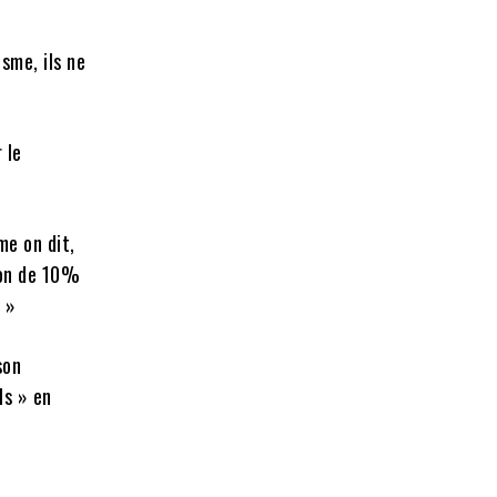
sme, ils ne
 le
me on dit,
ion de 10%
. »
son
ls » en