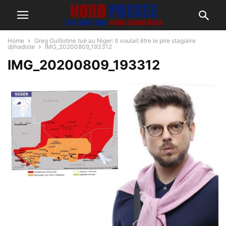
Home
Greg Guillotine tué au Niger: Il voulait être le pire stagiaire
djihadiste
IMG_20200809_193312
IMG_20200809_193312