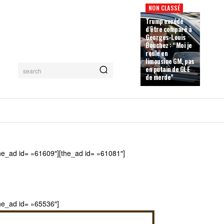
NON CLASSÉ
Trump excédé
d’être comparé à
Georges-Louis
Bouchez : “Moi je
roule en
limousine GM, pas
en putain de GLE
search
de merde”
he_ad id= »61609″][the_ad id= »61081″]
he_ad id= »65536″]