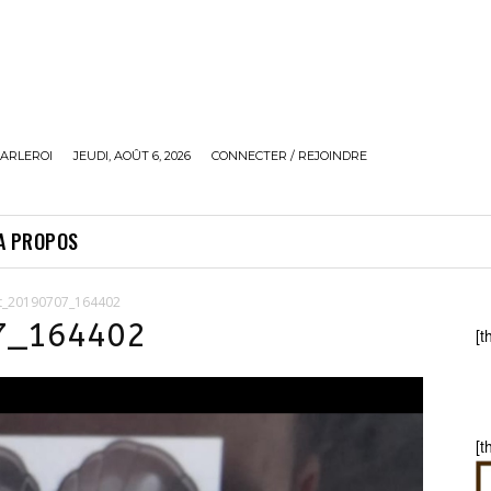
ARLEROI
JEUDI, AOÛT 6, 2026
CONNECTER / REJOINDRE
A PROPOS
t_20190707_164402
7_164402
[t
[t