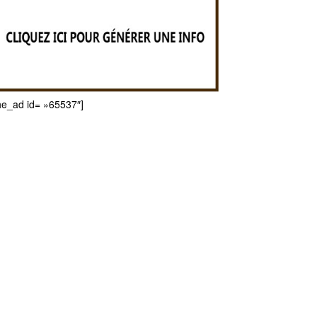
he_ad id= »65537″]