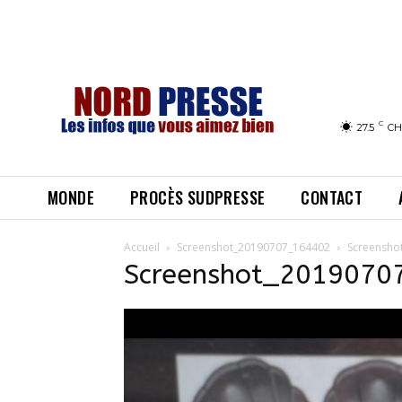
C
27.5
CH
MONDE
PROCÈS SUDPRESSE
CONTACT
Accueil
Screenshot_20190707_164402
Screensho
Screenshot_2019070