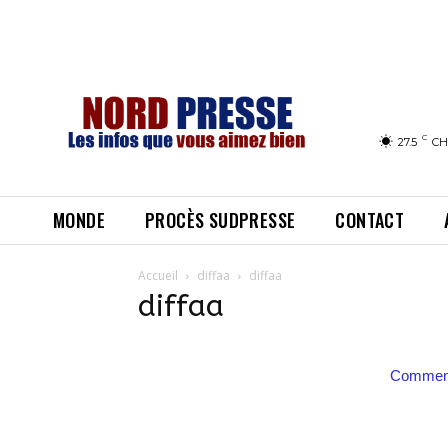
C
27.5
CH
MONDE
PROCÈS SUDPRESSE
CONTACT
Accueil
diffaa
diffaa
diffaa
Comment