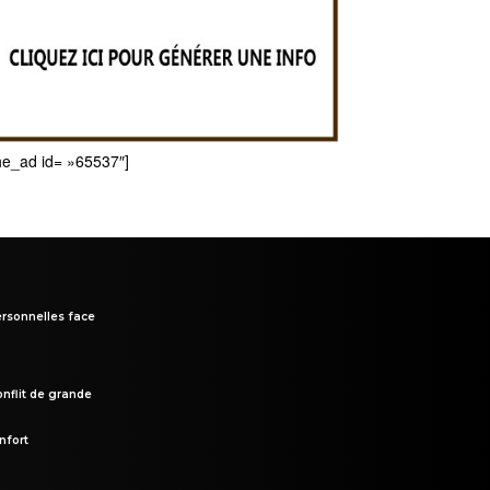
he_ad id= »65537″]
rsonnelles face
onflit de grande
nfort