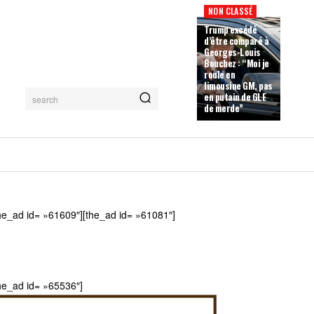
NON CLASSÉ
Trump excédé
d’être comparé à
Georges-Louis
Bouchez : “Moi je
roule en
limousine GM, pas
en putain de GLE
search
de merde”
he_ad id= »61609″][the_ad id= »61081″]
he_ad id= »65536″]