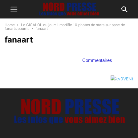
Home
Le GIGALOL du jour: Il modifie 10 photos de stars sur base de
fanarts pourris
fanaart
fanaart
Commentaires