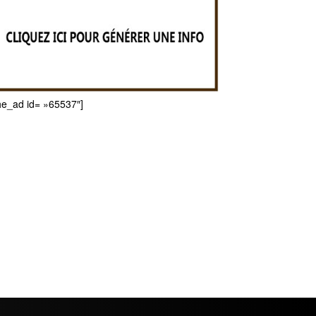
he_ad id= »65537″]