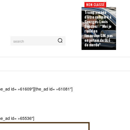
NON CLASSÉ
Trump excédé
d’être comparé à
Georges-Louis
Bouchez : “Moi je
roule en
limousine GM, pas
en putain de GLE
search
de merde”
he_ad id= »61609″][the_ad id= »61081″]
he_ad id= »65536″]