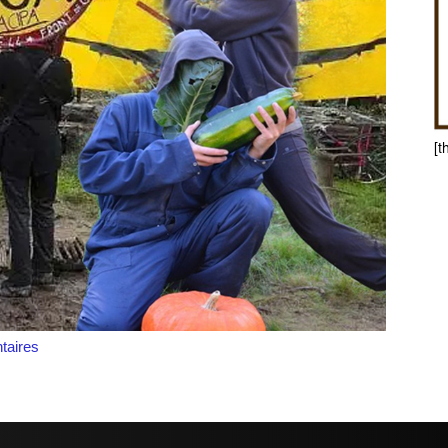
[t
aires