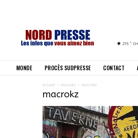
C
27.5
CH
MONDE
PROCÈS SUDPRESSE
CONTACT
Accueil
macrokz
macrokz
macrokz