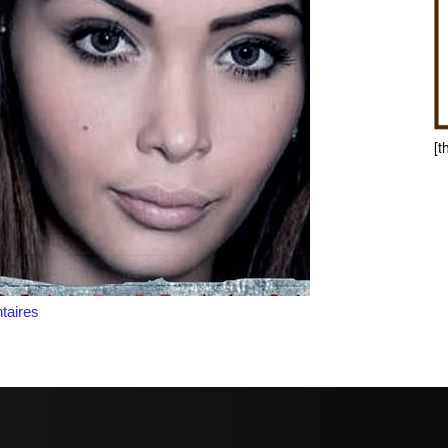
[t
aires