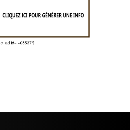
he_ad id= »65537″]