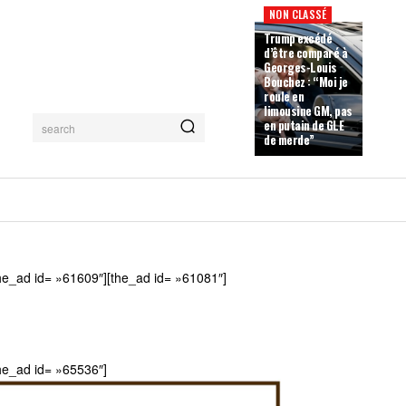
NON CLASSÉ
Trump excédé
d’être comparé à
Georges-Louis
Bouchez : “Moi je
roule en
limousine GM, pas
en putain de GLE
search
de merde”
he_ad id= »61609″][the_ad id= »61081″]
he_ad id= »65536″]