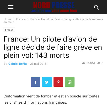
Home
France
France: Un pilote d’avion de ligne décide de faire grève
en plein...
France
France: Un pilote d’avion de
ligne décide de faire grève en
plein vol: 143 morts
11404
0
By
Gabriel Boffa
-
26 mai 2016
L’information vient de tomber et est en boucle sur toutes
les chaînes d’informations françaises: