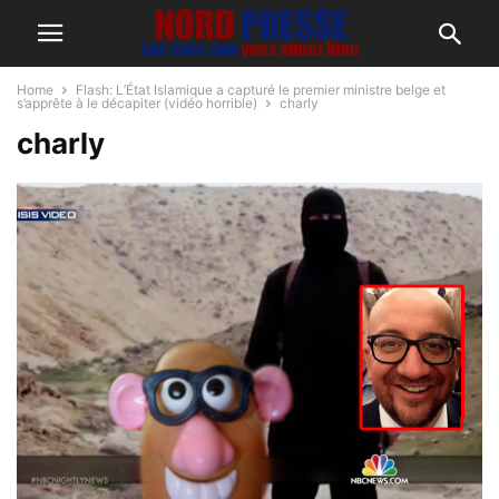
Home
Flash: L’État Islamique a capturé le premier ministre belge et
s’apprête à le décapiter (vidéo horrible)
charly
charly