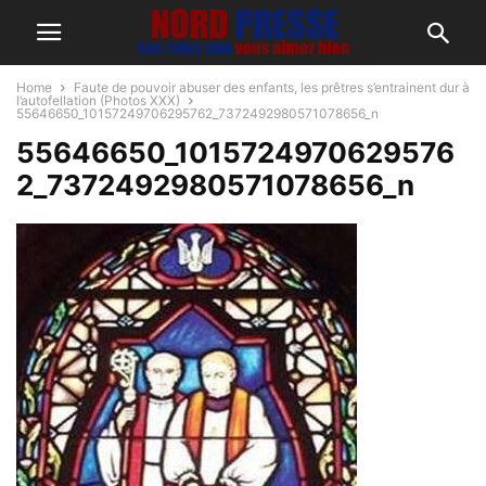
Home
Faute de pouvoir abuser des enfants, les prêtres s’entrainent dur à
l’autofellation (Photos XXX)
55646650_10157249706295762_7372492980571078656_n
55646650_1015724970629576
2_7372492980571078656_n