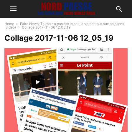
Home
Fake News: Trump n’a pas été le seul à verser tout aux poissons
(video)
Collage 2017-11-06 12_05_19
Collage 2017-11-06 12_05_19