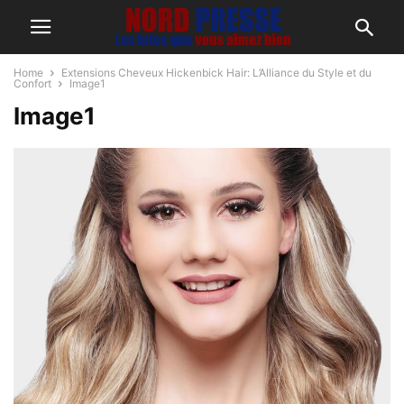
Home
Extensions Cheveux Hickenbick Hair: L’Alliance du Style et du
Confort
Image1
Image1