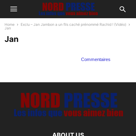
Home
Exclu – Jan Jambon a un fils caché prénommé Rachid ! (Vidéo)
Jan
Jan
Commentaires
ABOUT US