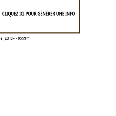
he_ad id= »65537″]