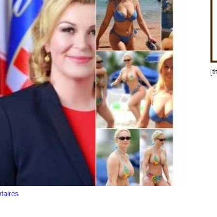
[t
aires