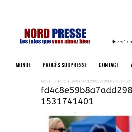
C
27.5
CH
MONDE
PROCÈS SUDPRESSE
CONTACT
Accueil
fd4c8e59b8a7add298869bd9fef2417c-153
fd4c8e59b8a7add298
1531741401