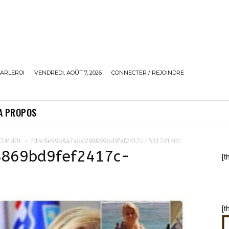
ARLEROI
VENDREDI, AOÛT 7, 2026
CONNECTER / REJOINDRE
A PROPOS
1741401
fd4c8e59b8a7add298869bd9fef2417c-1531741401
869bd9fef2417c-
[t
[t