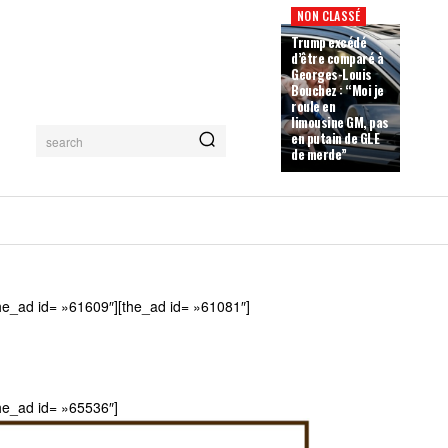
NON CLASSÉ
Trump excédé
d’être comparé à
Georges-Louis
Bouchez : “Moi je
roule en
limousine GM, pas
en putain de GLE
search
de merde”
he_ad id= »61609″][the_ad id= »61081″]
he_ad id= »65536″]